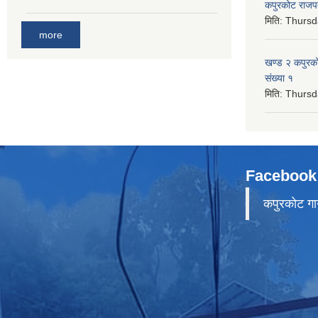
कपुरकोट राज
मिति:
Thursd
more
खण्ड २ कपुरक
संख्या १
मिति:
Thursd
Facebook
कपुरकाेट गा