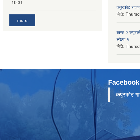
10:31
कपुरकोट राज
मिति:
Thursd
more
खण्ड २ कपुरक
संख्या १
मिति:
Thursd
Facebook
कपुरकाेट गा