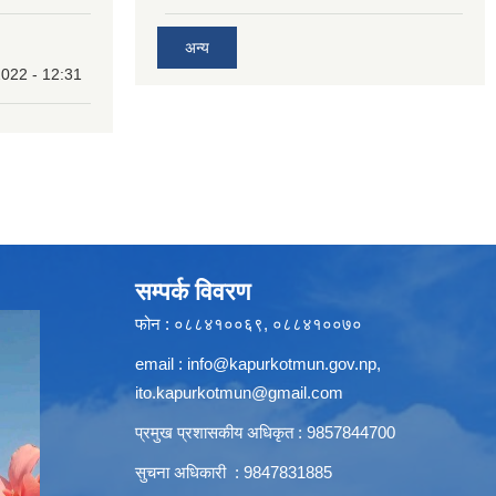
अन्य
022 - 12:31
सम्पर्क विवरण
फोन : ०८८४१००६९, ०८८४१००७०
email :
info@kapurkotmun.gov.np
,
ito.kapurkotmun@gmail.com
प्रमुख प्रशासकीय अधिकृत : 9857844700
सुचना अधिकारी : 9847831885