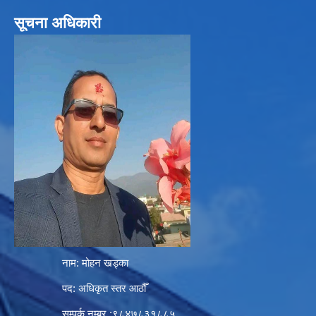
सूचना अधिकारी
नाम: मोहन खड्का
पद: अधिकृत स्तर आठौँ
सम्पर्क नम्बर :९८४७८३१८८५