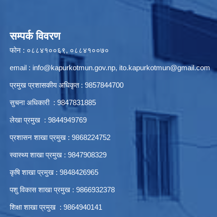
सम्पर्क विवरण
फोन : ०८८४१००६९, ०८८४१००७०
email :
info@kapurkotmun.gov.np
,
ito.kapurkotmun@gmail.com
प्रमुख प्रशासकीय अधिकृत : 9857844700
सुचना अधिकारी : 9847831885
लेखा प्रमुख : 9844949769
प्रशासन शाखा प्रमुख : 9868224752
स्वास्थ्य शाखा प्रमुख : 9847908329
कृषि शाखा प्रमुख : 9848426965
पशु विकास शाखा प्रमुख : 9866932378
शिक्षा शाखा प्रमुख : 9864940141