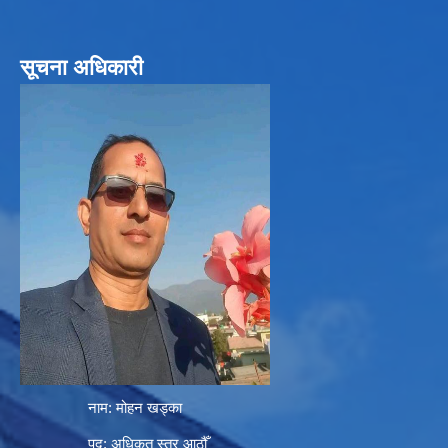
सूचना अधिकारी
नाम: मोहन खड्का
पद: अधिकृत स्तर आठौँ