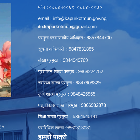
फोन : ०८८४१००६९, ०८८४१००७०
email :
info@kapurkotmun.gov.np
,
ito.kapurkotmun@gmail.com
प्रमुख प्रशासकीय अधिकृत : 9857844700
सुचना अधिकारी : 9847831885
लेखा प्रमुख : 9844949769
प्रशासन शाखा प्रमुख : 9868224752
स्वास्थ्य शाखा प्रमुख : 9847908329
कृषि शाखा प्रमुख : 9848426965
पशु विकास शाखा प्रमुख : 9866932378
शिक्षा शाखा प्रमुख : 9864940141
८५
प्राविधिक शाखा :9860313081
हाम्रो पात्रो