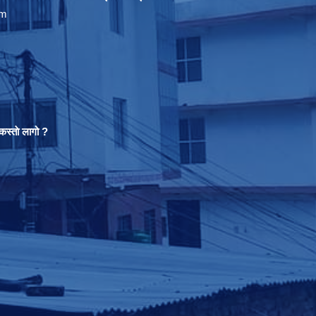
om
स्ताे लागो ?