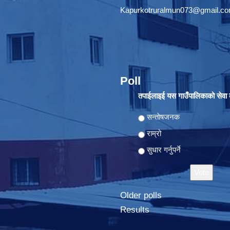
Kapurkotruralmun073@gmail.c
Poll
तपाईलाइई यस गाउँपालिकाको सेवा क
Choices
सन्ताेषजनक
राम्रो
सुधार गर्नुपर्ने
Older polls
Results