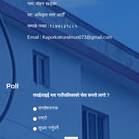
नाम: मोहन खड्का
पद: अधिकृत स्तर आठौँ
सम्पर्क नम्बर :९८४७८३१८८५
Email :
Kapurkotruralmun073@gmail.com
Poll
तपाईलाइई यस गाउँपालिकाको सेवा कस्ताे लागो ?
Choices
सन्ताेषजनक
राम्रो
सुधार गर्नुपर्ने