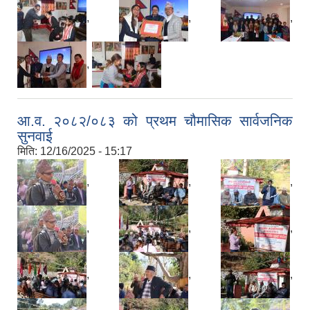
,
,
,
अपांगता भएका ब्यक्तिको परिचय पत्र पाउन योग्य भएकोले पेश गर्ने निवेदन
,
आ.व. २०८२/०८३ को प्रथम चौमासिक सार्वजनिक
सुनवाई
मिति:
12/16/2025 - 15:17
११३औ अन्तराष्ट्रिय नारी दिवसको उपलक्ष्यमा कपुरकोट गाउँपालिका द्धारा आयोजित कार्यक्रमका केहि दृश्यहरु।
,
,
,
,
,
,
,
,
,