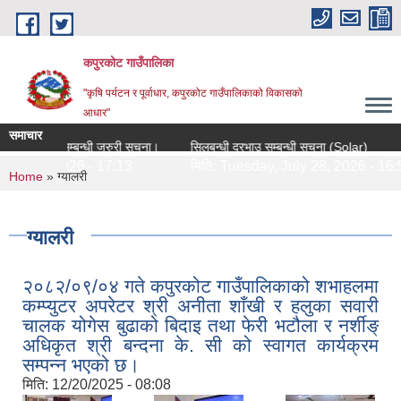
Skip to main content
कपुरकोट गाउँपालिका
"कृषि पर्यटन र पूर्वाधार, कपुरकोट गाउँपालिकाको विकासको
आधार"
समाचार
औषधीहरुको दररेट उपलब्ध गराउने सम्बन्धी जरुरी सूचना।
सिलबन्धी दरभाउ सम्बन्धी सूचना (Solar)
8, 2026 - 17:13
मिति:
Tuesday, July 28, 2026 - 16:59
You are here
Home
» ग्यालरी
ग्यालरी
२०८२/०९/०४ गते कपुरकोट गाउँपालिकाको शभाहलमा
कम्प्युटर अपरेटर श्री अनीता शाँखी र हलुका सवारी
चालक योगेस बुढाको बिदाइ तथा फेरी भटौला र नर्शीङ्
अधिकृत श्री बन्दना के. सी को स्वागत कार्यक्रम
सम्पन्न भएको छ।
मिति:
12/20/2025 - 08:08