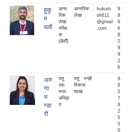
आन्त
आन्तरिक
hukum
9
हुकु
रिक
लेखा
oli611
8
म
लेखा
@gmail
6
वली
परिक्ष
.com
6
क
8
(छैठौँ)
2
9
9
2
6
पशु
पशु पन्छी
9
अरु
स्वा
विकास
8
णा
स्थ्य
शाखा
5
भ
अधिकृ
7
ण्डा
त
8
2
री
5
5
5