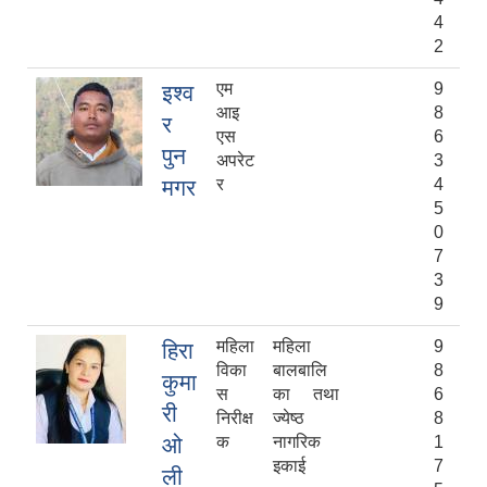
4
2
एम
9
इश्व
आइ
8
र
एस
6
पुन
अपरेट
3
मगर
र
4
5
0
7
3
9
महिला
महिला
9
हिरा
विका
बालबालि
8
कुमा
स
का तथा
6
री
निरीक्ष
ज्येष्ठ
8
ओ
क
नागरिक
1
इकाई
7
ली