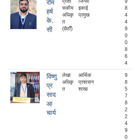
प्रशा
जिन्सी
9
रोम
सकीय
इकाई
8
हर्ष
अधिकृ
प्रमुख
4
के.
त
4
सी
(छैठौँ)
9
0
0
8
6
4
लेखा
आर्थिक
9
विष्णु
अधिकृ
प्रशासन
8
प्र
त
शाखा
5
साद
7
आ
8
2
चार्य
2
4
9
0