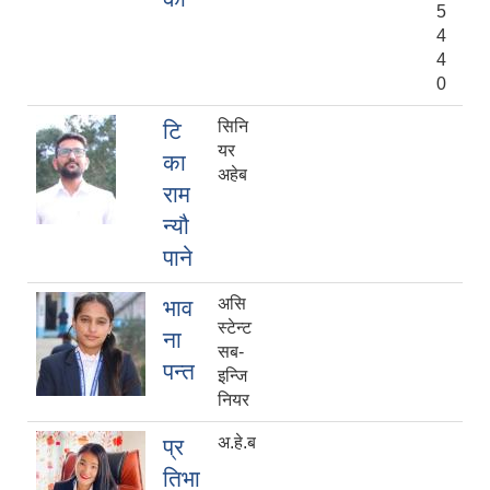
5
4
4
0
सिनि
टि
यर
का
अहेब
राम
न्यौ
पाने
असि
भाव
स्टेन्ट
ना
सब-
पन्त
इन्जि
नियर
अ.हे.ब
प्र
तिभा