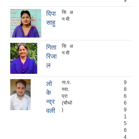
9
सि अ
दिपा
न मी
साहु
सि अ
गिता
न मी
रिजा
ल
ना.प.
9
लो
स्वा.
8
के
प्रा
6
न्द्र
(चौथो
6
वली
)
9
1
5
8
4