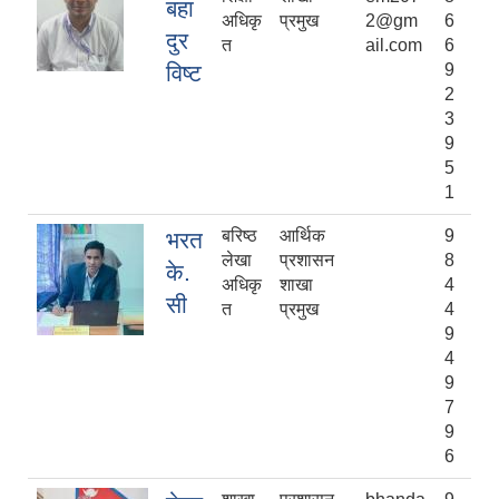
बहा
अधिकृ
प्रमुख
2@gm
6
दुर
त
ail.com
6
विष्ट
9
2
3
9
5
1
बरिष्ठ
आर्थिक
9
भरत
लेखा
प्रशासन
8
के.
अधिकृ
शाखा
4
सी
त
प्रमुख
4
9
4
9
7
9
6