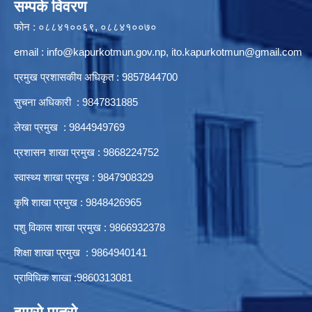
सम्पर्क विवरण
फोन : ०८८४१००६९, ०८८४१००७०
email :
info@kapurkotmun.gov.np
,
ito.kapurkotmun@gmail.com
प्रमुख प्रशासकीय अधिकृत : 9857844700
सुचना अधिकारी : 9847831885
लेखा प्रमुख : 9844949769
प्रशासन शाखा प्रमुख : 9868224752
स्वास्थ्य शाखा प्रमुख : 9847908329
कृषि शाखा प्रमुख : 9848426965
पशु विकास शाखा प्रमुख : 9866932378
शिक्षा शाखा प्रमुख : 9864940141
प्राविधिक शाखा :9860313081