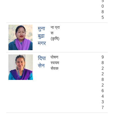
5
0
8
5
ना प्रा‍
मुना
स‍
बुढा
(कृषि)
मगर
पोषण
9
दिपा
स्वयम
8
सेन
सेवक
2
2
8
2
6
4
3
7