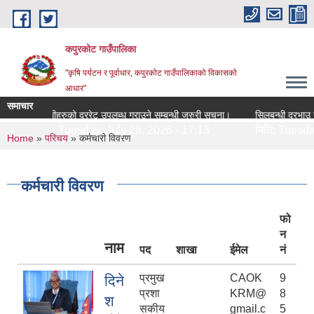
Skip to main content
कपुरकोट गाउँपालिका
"कृषि पर्यटन र पूर्वाधार, कपुरकोट गाउँपालिकाको विकासको
आधार"
समाचार
औषधीहरुको दररेट उपलब्ध गराउने सम्बन्धी जरुरी सूचना।
सिलबन्धी दरभाउ सम्बन्धी स
मिति:
Tuesday, July 28, 2026 - 17:13
मिति:
Tuesday, July 
You are here
Home
»
परिचय
» कर्मचारी विवरण
कर्मचारी विवरण
फो
न
नाम
पद
शाखा
ईमेल
नं
प्रमुख
CAOK
9
दिने
प्रशा
KRM@
8
श
सकीय
gmail.c
5