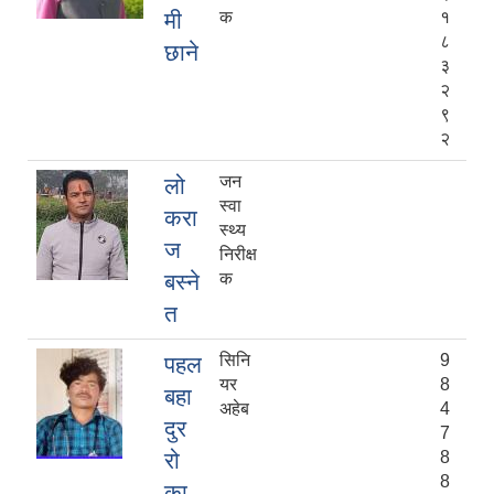
मी
क
१
८
छाने
३
२
९
२
जन
लो
स्वा
करा
स्थ्य
ज
निरीक्ष
बस्ने
क
त
सिनि
9
पहल
यर
8
बहा
अहेब
4
दुर
7
रो
8
8
का