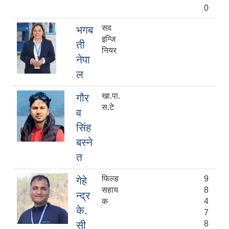
0
सव
भगब
इन्जि
ती
नियर
नेपा
ल
खा.पा.
गौर
स.टे
व
सिंह
बस्ने
त
फिल्ड
9
गेहे
सहाय
8
न्द्र
क
4
के.
7
सी
8