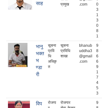
साह
प्रमुख
.com
0
3
1
3
0
8
1
सूचना
सूचना
bhanub
9
भानु
प्रवि
प्रविधि
uddha3
8
भक्त
धि
शाखा
@gmail
6
भ
अधिकृ
.com
6
ण्डा
त
9
1
री
7
4
5
3
राेजगा
रोजगार
9
विप
र
सेवा केन्द्र
8