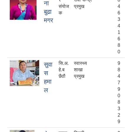
ना
संयाेज
प्रमुख
4
बुढा
क
6
मगर
3
4
1
6
8
0
सि.अ.
स्वास्थ्य
9
सुवा
हे.ब
शाखा
8
स
छैठौ
प्रमुख
4
हमा
7
ल
9
0
8
3
2
9