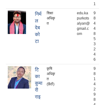
1
शिक्षा
edu.ka
9
निर्म
अधिकृ
purkots
8
ल
त
alyan@
4
देब
gmail.c
4
को
om
8
5
टा
3
2
4
6
कृषि
9
टि
अधिकृ
8
का
त
1
कुमा
(छैठौ)
4
री
2
9
राइ
8
4