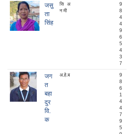
सि अ
9
जसु
न मी
8
ता
4
सिंह
4
9
6
5
4
3
7
अ.हे.ब
9
जग
8
त
6
बहा
1
दुर
4
4
वि.
7
क
9
5