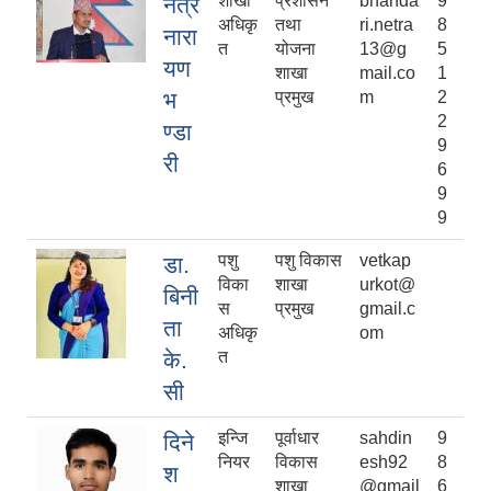
शाखा
प्रशासन
bhanda
9
नेत्र
अधिकृ
तथा
ri.netra
8
नारा
त
योजना
13@g
5
यण
शाखा
mail.co
1
भ
प्रमुख
m
2
2
ण्डा
9
री
6
9
9
पशु
पशु विकास
vetkap
डा.
विका
शाखा
urkot@
बिनी
स
प्रमुख
gmail.c
ता
अधिकृ
om
के.
त
सी
इन्जि
पूर्वाधार
sahdin
9
दिने
नियर
विकास
esh92
8
श
शाखा
@gmail
6