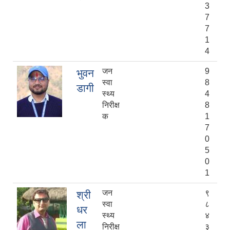
3
7
7
1
4
जन
9
भुवन
स्वा
8
डागी
स्थ्य
4
निरीक्ष
8
क
1
7
0
5
0
1
जन
९
श्री
स्वा
८
धर
स्थ्य
४
ला
निरीक्ष
३