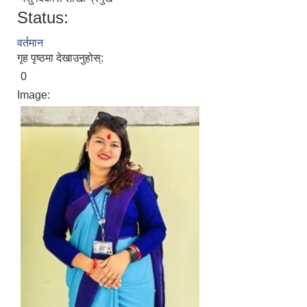
Status:
वर्तमान
अपांगता भएका ब्यक्तिको परिचय पत्र पाउन योग्य भएकोले पेश गर्ने निवेदन
गृह पृष्ठमा देखाउनुहोस्:
0
Image: