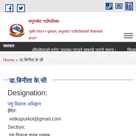
Skip to main content
कपुरकोट गाउँपालिका
"कृषि पर्यटन र पूर्वाधार, कपुरकोट गाउँपालिकाको विकासको
आधार"
समाचार
औषधीहरुको दररेट उपलब्ध गराउने सम्बन्धी जरुरी सूचना।
सिलबन्धी 
मिति:
Tuesday, July 28, 2026 - 17:13
मिति:
Tu
You are here
Home
» डा.बिनीता के.सी
डा.बिनीता के.सी
Designation:
पशु विकास अधिकृत
ईमेल:
vetkapurkot@gmail.com
Section:
पशु विकास शाखा प्रमुख