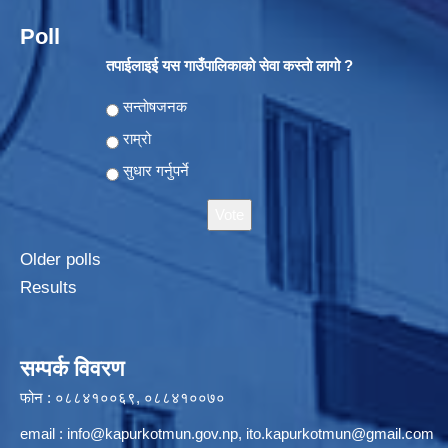
Poll
तपाईलाइई यस गाउँपालिकाको सेवा कस्ताे लागो ?
Choices
सन्ताेषजनक
राम्रो
सुधार गर्नुपर्ने
Older polls
Results
सम्पर्क विवरण
फोन : ०८८४१००६९, ०८८४१००७०
email :
info@kapurkotmun.gov.np
,
ito.kapurkotmun@gmail.com