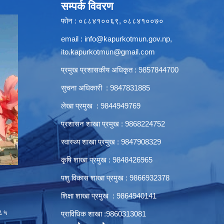
सम्पर्क विवरण
फोन : ०८८४१००६९, ०८८४१००७०
email :
info@kapurkotmun.gov.np
,
ito.kapurkotmun@gmail.com
प्रमुख प्रशासकीय अधिकृत : 9857844700
सुचना अधिकारी : 9847831885
लेखा प्रमुख : 9844949769
प्रशासन शाखा प्रमुख : 9868224752
स्वास्थ्य शाखा प्रमुख : 9847908329
कृषि शाखा प्रमुख : 9848426965
पशु विकास शाखा प्रमुख : 9866932378
शिक्षा शाखा प्रमुख : 9864940141
८५
प्राविधिक शाखा :9860313081