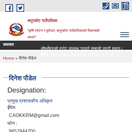
Skip to main content
कपुरकोट गाउँपालिका
"कृषि पर्यटन र पूर्वाधार, कपुरकोट गाउँपालिकाको विकासको
आधार"
समाचार
औषधीहरुको दररेट उपलब्ध गराउने सम्बन्धी जरुरी सूचना।
सिलब
मिति:
Tuesday, July 28, 2026 - 17:13
मिति
You are here
Home
» दिनेश पौडेल
दिनेश पौडेल
Designation:
प्रमुख प्रशासकीय अधिकृत
ईमेल:
CAOKKRM@gmail.com
फोन :
9857844700