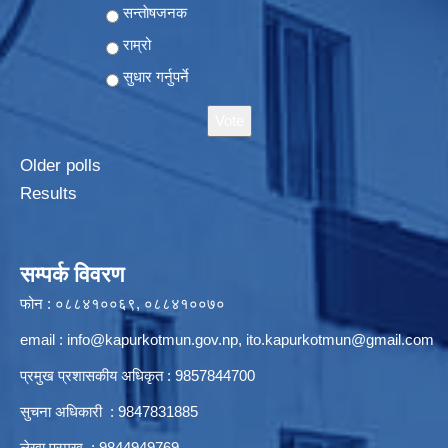
Choices
सन्ताेषजनक
राम्रो
सुधार गर्नुपर्ने
Older polls
Results
सम्पर्क विवरण
फोन : ०८८४१००६९, ०८८४१००७०
email :
info@kapurkotmun.gov.np
,
ito.kapurkotmun@gmail.com
प्रमुख प्रशासकीय अधिकृत : 9857844700
सुचना अधिकारी : 9847831885
लेखा प्रमुख : 9844949769