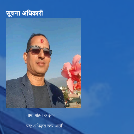
सूचना अधिकारी
नाम: मोहन खड्का
पद: अधिकृत स्तर आठौँ