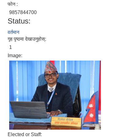
फोन :
9857844700
Status:
अपांगता भएका ब्यक्तिको परिचय पत्र पाउन योग्य भएकोले पेश गर्ने निवेदन
वर्तमान
गृह पृष्ठमा देखाउनुहोस्:
1
Image:
Elected or Staff: