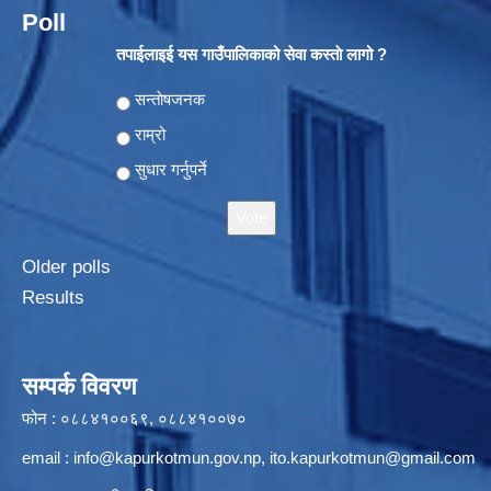
Poll
तपाईलाइई यस गाउँपालिकाको सेवा कस्ताे लागो ?
Choices
सन्ताेषजनक
राम्रो
सुधार गर्नुपर्ने
Older polls
Results
सम्पर्क विवरण
फोन : ०८८४१००६९, ०८८४१००७०
email :
info@kapurkotmun.gov.np
,
ito.kapurkotmun@gmail.com