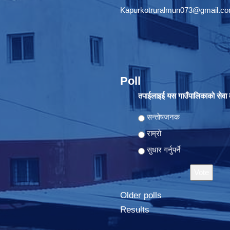
Kapurkotruralmun073@gmail.c
Poll
तपाईलाइई यस गाउँपालिकाको सेवा क
Choices
सन्ताेषजनक
राम्रो
सुधार गर्नुपर्ने
Older polls
Results