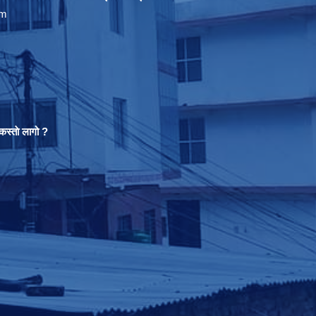
om
स्ताे लागो ?