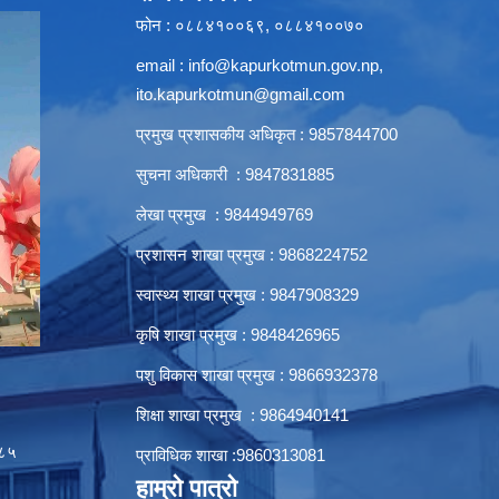
फोन : ०८८४१००६९, ०८८४१००७०
email :
info@kapurkotmun.gov.np
,
ito.kapurkotmun@gmail.com
प्रमुख प्रशासकीय अधिकृत : 9857844700
सुचना अधिकारी : 9847831885
लेखा प्रमुख : 9844949769
प्रशासन शाखा प्रमुख : 9868224752
स्वास्थ्य शाखा प्रमुख : 9847908329
कृषि शाखा प्रमुख : 9848426965
पशु विकास शाखा प्रमुख : 9866932378
शिक्षा शाखा प्रमुख : 9864940141
८५
प्राविधिक शाखा :9860313081
हाम्रो पात्रो