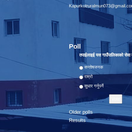
Kapurkotruralmun073@gmail.c
Poll
तपाईलाइई यस गाउँपालिकाको सेवा क
Choices
सन्ताेषजनक
राम्रो
सुधार गर्नुपर्ने
Older polls
Results