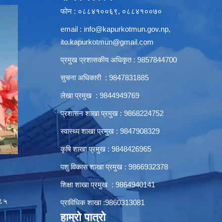
फोन : ०८८४१००६९, ०८८४१००७०
email :
info@kapurkotmun.gov.np
,
ito.kapurkotmun@gmail.com
प्रमुख प्रशासकीय अधिकृत : 9857844700
सुचना अधिकारी : 9847831885
लेखा प्रमुख : 9844949769
प्रशासन शाखा प्रमुख : 9868224752
स्वास्थ्य शाखा प्रमुख : 9847908329
कृषि शाखा प्रमुख : 9848426965
पशु विकास शाखा प्रमुख : 9866932378
शिक्षा शाखा प्रमुख : 9864940141
८५
प्राविधिक शाखा :9860313081
हाम्रो पात्रो