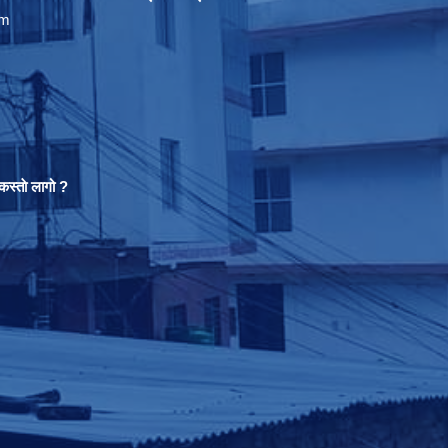
om
स्ताे लागो ?