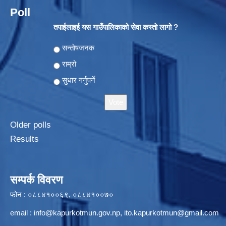
Poll
तपाईलाइई यस गाउँपालिकाको सेवा कस्ताे लागो ?
Choices
सन्ताेषजनक
राम्रो
सुधार गर्नुपर्ने
Older polls
Results
सम्पर्क विवरण
फोन : ०८८४१००६९, ०८८४१००७०
email :
info@kapurkotmun.gov.np
,
ito.kapurkotmun@gmail.com