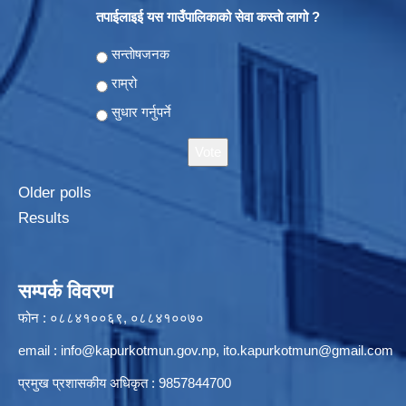
तपाईलाइई यस गाउँपालिकाको सेवा कस्ताे लागो ?
Choices
सन्ताेषजनक
राम्रो
सुधार गर्नुपर्ने
Older polls
Results
सम्पर्क विवरण
फोन : ०८८४१००६९, ०८८४१००७०
email :
info@kapurkotmun.gov.np
,
ito.kapurkotmun@gmail.com
प्रमुख प्रशासकीय अधिकृत : 9857844700