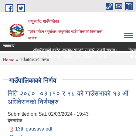
Skip to main content
कपुरकोट गाउँपालिका
"कृषि पर्यटन र पूर्वाधार, कपुरकोट गाउँपालिकाको विकासको
आधार"
समाचार
औषधीहरुको दररेट उपलब्ध गराउने सम्बन्धी जरुरी सूचना।
सिलबन्धी द
मिति:
Tuesday, July 28, 2026 - 17:13
मिति:
Tue
You are here
Home
» गाउँपालिकाको निर्णय
गाउँपालिकाको निर्णय
मिति २०८०।०३।१० र १८ को गाउँसभाको १३ औं
अधिवेसनको निर्णयहरु
Submitted on:
Sat, 02/03/2024 - 19:43
दस्तावेज:
13th gausava.pdf