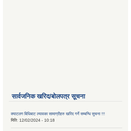
व्यवस्थापन गर्न बनेको कार्यविधि
२.
कपुरकोट गाउँपालिकाको आर्थिक ऐन, २०७५.pdf
३.
कपुरकोट गाउँपालिकाको मर्मत संभार कोष सञ्चालन
कार्यविधि–२०७४
४.
खानेपानी, सरसफाई तथा फोहोरमैला व्यवस्थापन
कार्यविधि, २०७५
५.
गाउँ सभा सञ्चालन कार्यविधि,२०७४
६.
विकास योजना÷कार्यक्रम संचालन तथा व्यवस्थापन
कार्यविधि,२०७४
७.
विनियोजन ऐन २०७५
८.
शैक्षिक व्यवस्थापन कार्यविधि, २०७५
९.
सहकारी एैन२०७५
Read more
सार्वजनिक खरिद/बोलपत्र सूचना
क्याटलग बिधिबाट ल्यावका सामाग्रीहरु खरिद गर्ने सम्बन्धि सुचना !!!
मिति:
12/02/2024 - 10:18