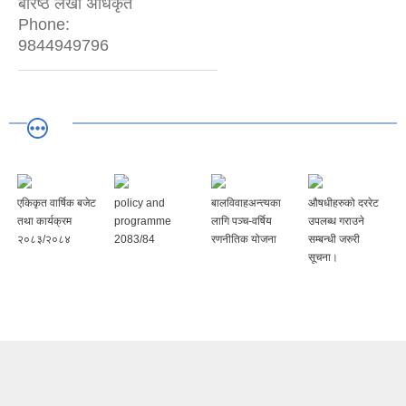
बरिष्ठ लेखा अधिकृत
Phone:
9844949796
एकिकृत वार्षिक बजेट
policy and
बालविवाहअन्त्यका
औषधीहरुको दररेट
तथा कार्यक्रम
programme
लागि पञ्च-वर्षिय
उपलब्ध गराउने
२०८३/२०८४
2083/84
रणनीतिक योजना
सम्बन्धी जरुरी
सूचना।