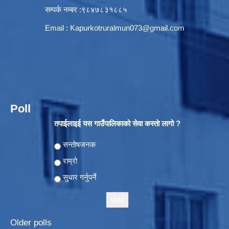
सम्पर्क नम्बर :९८४७८३१८८५
Email :
Kapurkotruralmun073@gmail.com
Poll
तपाईलाइई यस गाउँपालिकाको सेवा कस्ताे लागो ?
Choices
सन्ताेषजनक
राम्रो
सुधार गर्नुपर्ने
Older polls