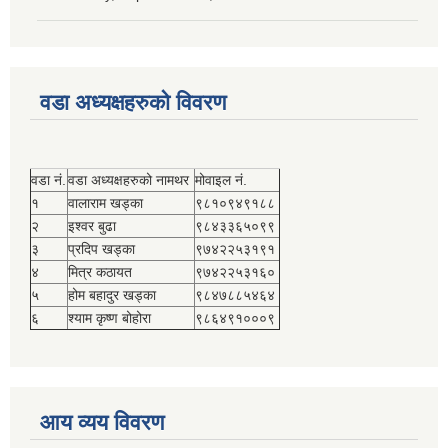
वडा अध्यक्षहरुको विवरण
वडा नं.
वडा अध्यक्षहरुको नामथर
मोवाइल नं.
१
वालाराम खड्का
९८१०९४९१८८
२
इश्वर बुढा
९८४३३६५०९९
३
प्रदिप खड्का
९७४२२५३१९१
४
मित्र कठायत
९७४२२५३१६०
५
होम बहादुर खड्का
९८४७८८५४६४
६
श्याम कृष्ण बोहोरा
९८६४९१०००९
आय व्यय विवरण