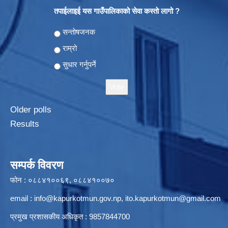
तपाईलाइई यस गाउँपालिकाको सेवा कस्ताे लागो ?
Choices
सन्ताेषजनक
राम्रो
सुधार गर्नुपर्ने
Older polls
Results
सम्पर्क विवरण
फोन : ०८८४१००६९, ०८८४१००७०
email :
info@kapurkotmun.gov.np
,
ito.kapurkotmun@gmail.com
प्रमुख प्रशासकीय अधिकृत : 9857844700