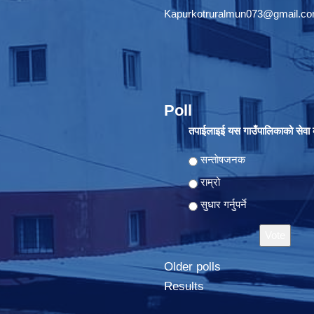
Kapurkotruralmun073@gmail.c
Poll
तपाईलाइई यस गाउँपालिकाको सेवा क
Choices
सन्ताेषजनक
राम्रो
सुधार गर्नुपर्ने
Older polls
Results