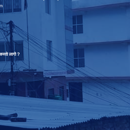
om
स्ताे लागो ?