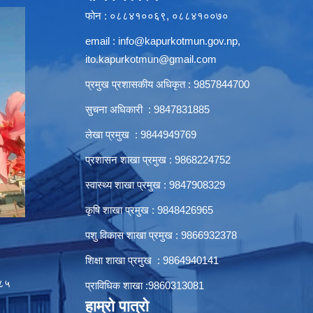
फोन : ०८८४१००६९, ०८८४१००७०
email :
info@kapurkotmun.gov.np
,
ito.kapurkotmun@gmail.com
प्रमुख प्रशासकीय अधिकृत : 9857844700
सुचना अधिकारी : 9847831885
लेखा प्रमुख : 9844949769
प्रशासन शाखा प्रमुख : 9868224752
स्वास्थ्य शाखा प्रमुख : 9847908329
कृषि शाखा प्रमुख : 9848426965
पशु विकास शाखा प्रमुख : 9866932378
शिक्षा शाखा प्रमुख : 9864940141
८५
प्राविधिक शाखा :9860313081
हाम्रो पात्रो