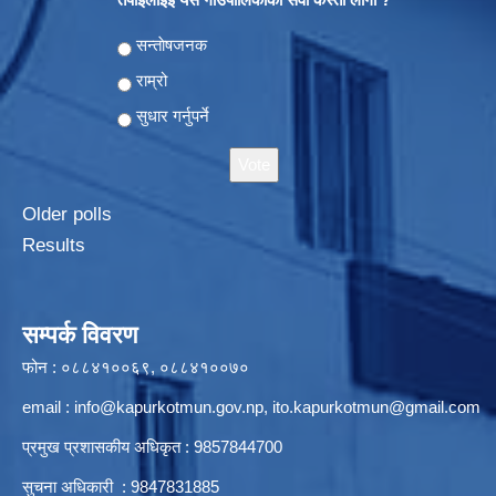
Choices
सन्ताेषजनक
राम्रो
सुधार गर्नुपर्ने
Older polls
Results
सम्पर्क विवरण
फोन : ०८८४१००६९, ०८८४१००७०
email :
info@kapurkotmun.gov.np
,
ito.kapurkotmun@gmail.com
प्रमुख प्रशासकीय अधिकृत : 9857844700
सुचना अधिकारी : 9847831885