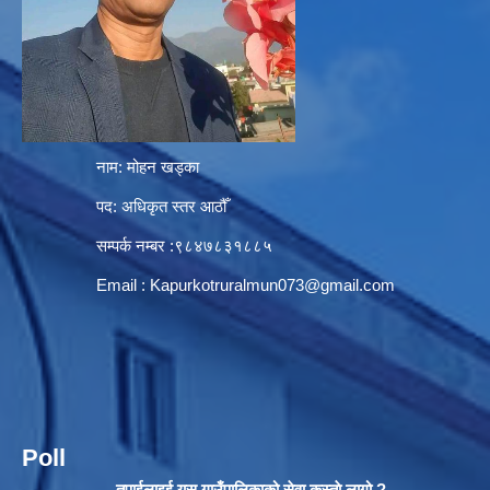
नाम: मोहन खड्का
पद: अधिकृत स्तर आठौँ
सम्पर्क नम्बर :९८४७८३१८८५
Email :
Kapurkotruralmun073@gmail.com
Poll
तपाईलाइई यस गाउँपालिकाको सेवा कस्ताे लागो ?