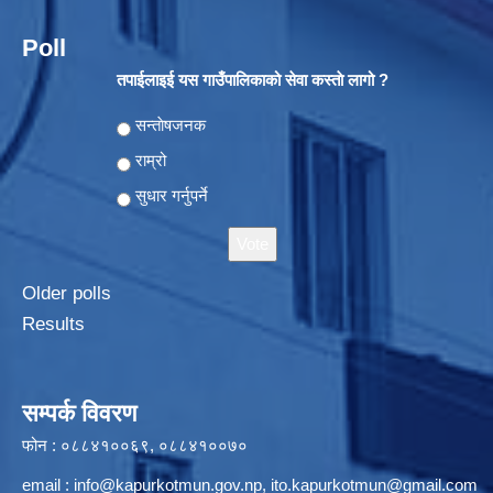
Poll
तपाईलाइई यस गाउँपालिकाको सेवा कस्ताे लागो ?
Choices
सन्ताेषजनक
राम्रो
सुधार गर्नुपर्ने
Older polls
Results
सम्पर्क विवरण
फोन : ०८८४१००६९, ०८८४१००७०
email :
info@kapurkotmun.gov.np
,
ito.kapurkotmun@gmail.com