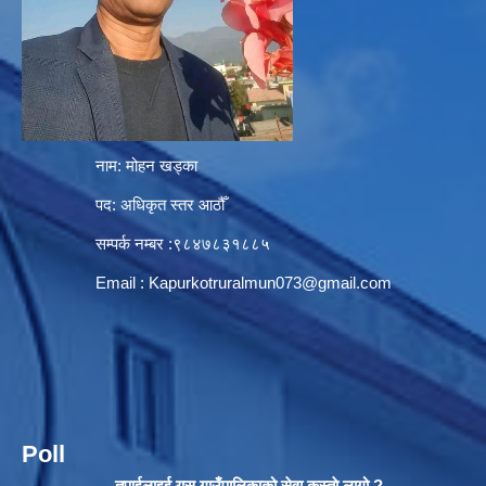
नाम: मोहन खड्का
पद: अधिकृत स्तर आठौँ
सम्पर्क नम्बर :९८४७८३१८८५
Email :
Kapurkotruralmun073@gmail.com
Poll
तपाईलाइई यस गाउँपालिकाको सेवा कस्ताे लागो ?