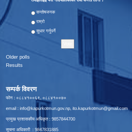
Choices
सन्ताेषजनक
राम्रो
सुधार गर्नुपर्ने
Older polls
Results
सम्पर्क विवरण
फोन : ०८८४१००६९, ०८८४१००७०
email :
info@kapurkotmun.gov.np
,
ito.kapurkotmun@gmail.com
प्रमुख प्रशासकीय अधिकृत : 9857844700
सुचना अधिकारी : 9847831885