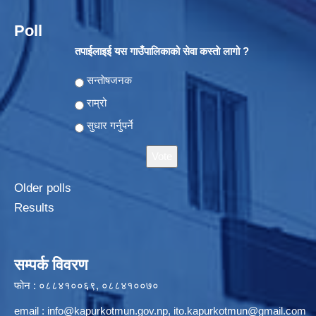
Poll
तपाईलाइई यस गाउँपालिकाको सेवा कस्ताे लागो ?
Choices
सन्ताेषजनक
राम्रो
सुधार गर्नुपर्ने
Older polls
Results
सम्पर्क विवरण
फोन : ०८८४१००६९, ०८८४१००७०
email :
info@kapurkotmun.gov.np
,
ito.kapurkotmun@gmail.com