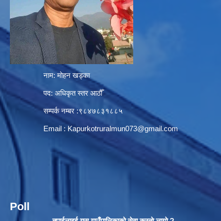
नाम: मोहन खड्का
पद: अधिकृत स्तर आठौँ
सम्पर्क नम्बर :९८४७८३१८८५
Email :
Kapurkotruralmun073@gmail.com
Poll
तपाईलाइई यस गाउँपालिकाको सेवा कस्ताे लागो ?