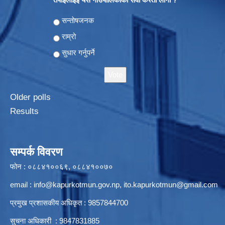
Choices
सन्ताेषजनक
राम्रो
सुधार गर्नुपर्ने
Older polls
Results
सम्पर्क विवरण
फोन : ०८८४१००६९, ०८८४१००७०
email :
info@kapurkotmun.gov.np
,
ito.kapurkotmun@gmail.com
प्रमुख प्रशासकीय अधिकृत : 9857844700
सुचना अधिकारी : 9847831885