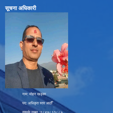
सूचना अधिकारी
नाम: मोहन खड्का
पद: अधिकृत स्तर आठौँ
सम्पर्क नम्बर :९८४७८३१८८५