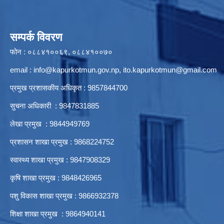
सम्पर्क विवरण
फोन : ०८८४१००६९, ०८८४१००७०
email :
info@kapurkotmun.gov.np
,
ito.kapurkotmun@gmail.com
प्रमुख प्रशासकीय अधिकृत : 9857844700
सुचना अधिकारी : 9847831885
लेखा प्रमुख : 9844949769
प्रशासन शाखा प्रमुख : 9868224752
स्वास्थ्य शाखा प्रमुख : 9847908329
कृषि शाखा प्रमुख : 9848426965
पशु विकास शाखा प्रमुख : 9866932378
शिक्षा शाखा प्रमुख : 9864940141