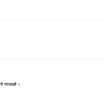
ारी गराउदछौ ।