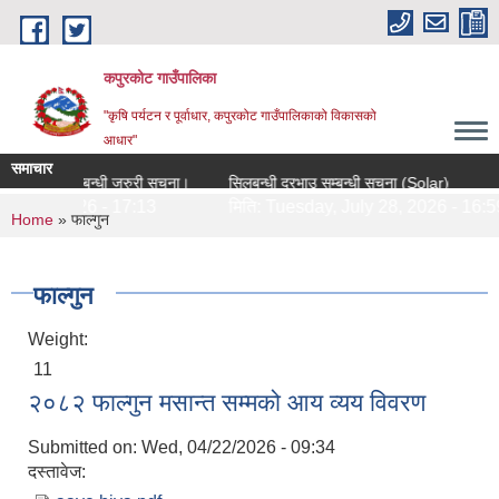
Skip to main content
कपुरकोट गाउँपालिका
"कृषि पर्यटन र पूर्वाधार, कपुरकोट गाउँपालिकाको विकासको
आधार"
समाचार
औषधीहरुको दररेट उपलब्ध गराउने सम्बन्धी जरुरी सूचना।
सिलबन्धी दरभाउ सम्बन्धी सूचना (Solar)
28, 2026 - 17:13
मिति:
Tuesday, July 28, 2026 - 16:59
You are here
Home
» फाल्गुन
फाल्गुन
Weight:
11
२०८२ फाल्गुन मसान्त सम्मको आय व्यय विवरण
Submitted on:
Wed, 04/22/2026 - 09:34
दस्तावेज: