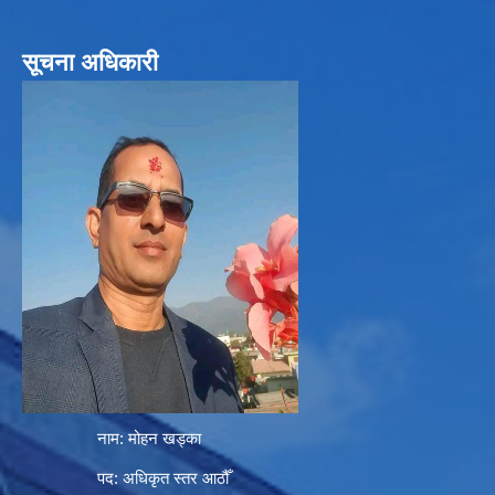
सूचना अधिकारी
नाम: मोहन खड्का
पद: अधिकृत स्तर आठौँ