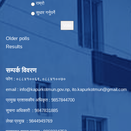
राम्रो
सुधार गर्नुपर्ने
Older polls
Results
सम्पर्क विवरण
फोन : ०८८४१००६९, ०८८४१००७०
email :
info@kapurkotmun.gov.np
,
ito.kapurkotmun@gmail.com
प्रमुख प्रशासकीय अधिकृत : 9857844700
सुचना अधिकारी : 9847831885
लेखा प्रमुख : 9844949769