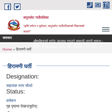
Skip to main content
कपुरकोट गाउँपालिका
"कृषि पर्यटन र पूर्वाधार, कपुरकोट गाउँपालिकाको विकासको
आधार"
समाचार
औषधीहरुको दररेट उपलब्ध गराउने सम्बन्धी जरुरी सूचना।
सिलबन
मिति:
Tuesday, July 28, 2026 - 17:13
मिति
You are here
Home
» हिरामणी घर्ती
हिरामणी घर्ती
Designation:
सहायक स्तर चौथो
Status:
वर्तमान
गृह पृष्ठमा देखाउनुहोस्: