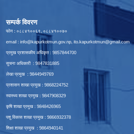
सम्पर्क विवरण
फोन : ०८८४१००६९, ०८८४१००७०
email :
info@kapurkotmun.gov.np
,
ito.kapurkotmun@gmail.com
प्रमुख प्रशासकीय अधिकृत : 9857844700
सुचना अधिकारी : 9847831885
लेखा प्रमुख : 9844949769
प्रशासन शाखा प्रमुख : 9868224752
स्वास्थ्य शाखा प्रमुख : 9847908329
कृषि शाखा प्रमुख : 9848426965
पशु विकास शाखा प्रमुख : 9866932378
शिक्षा शाखा प्रमुख : 9864940141