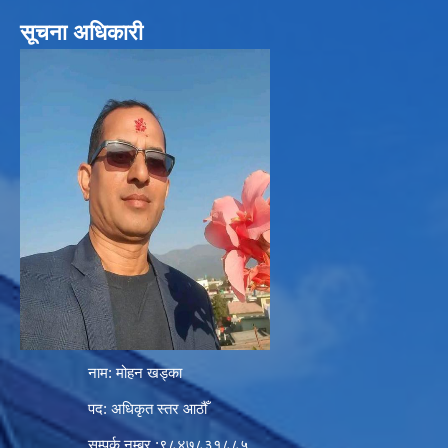
सूचना अधिकारी
नाम: मोहन खड्का
पद: अधिकृत स्तर आठौँ
सम्पर्क नम्बर :९८४७८३१८८५