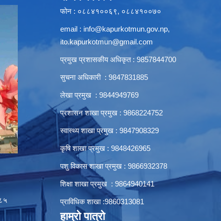
फोन : ०८८४१००६९, ०८८४१००७०
email :
info@kapurkotmun.gov.np
,
ito.kapurkotmun@gmail.com
प्रमुख प्रशासकीय अधिकृत : 9857844700
सुचना अधिकारी : 9847831885
लेखा प्रमुख : 9844949769
प्रशासन शाखा प्रमुख : 9868224752
स्वास्थ्य शाखा प्रमुख : 9847908329
कृषि शाखा प्रमुख : 9848426965
पशु विकास शाखा प्रमुख : 9866932378
शिक्षा शाखा प्रमुख : 9864940141
८५
प्राविधिक शाखा :9860313081
हाम्रो पात्रो