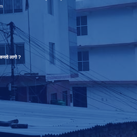
om
स्ताे लागो ?