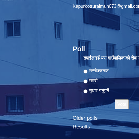
Kapurkotruralmun073@gmail.c
Poll
तपाईलाइई यस गाउँपालिकाको सेवा क
Choices
सन्ताेषजनक
राम्रो
सुधार गर्नुपर्ने
Older polls
Results