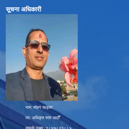
सूचना अधिकारी
नाम: मोहन खड्का
पद: अधिकृत स्तर आठौँ
सम्पर्क नम्बर :९८४७८३१८८५