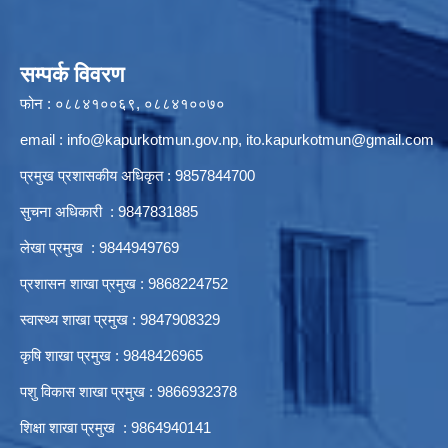
सम्पर्क विवरण
फोन : ०८८४१००६९, ०८८४१००७०
email :
info@kapurkotmun.gov.np
,
ito.kapurkotmun@gmail.com
प्रमुख प्रशासकीय अधिकृत : 9857844700
सुचना अधिकारी : 9847831885
लेखा प्रमुख : 9844949769
प्रशासन शाखा प्रमुख : 9868224752
स्वास्थ्य शाखा प्रमुख : 9847908329
कृषि शाखा प्रमुख : 9848426965
पशु विकास शाखा प्रमुख : 9866932378
शिक्षा शाखा प्रमुख : 9864940141