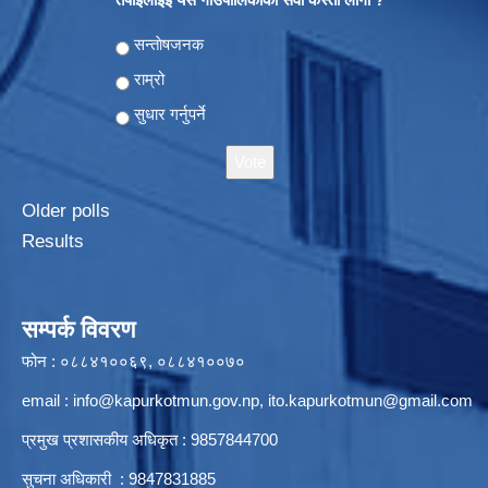
Choices
सन्ताेषजनक
राम्रो
सुधार गर्नुपर्ने
Older polls
Results
सम्पर्क विवरण
फोन : ०८८४१००६९, ०८८४१००७०
email :
info@kapurkotmun.gov.np
,
ito.kapurkotmun@gmail.com
प्रमुख प्रशासकीय अधिकृत : 9857844700
सुचना अधिकारी : 9847831885