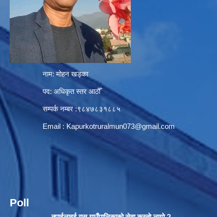
नाम: मोहन खड्का
पद: अधिकृत स्तर आठौँ
सम्पर्क नम्बर :९८४७८३१८८५
Email :
Kapurkotruralmun073@gmail.com
Poll
तपाईलाइई यस गाउँपालिकाको सेवा कस्ताे लागो ?