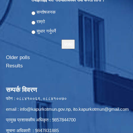
Choices
सन्ताेषजनक
राम्रो
सुधार गर्नुपर्ने
Older polls
Results
सम्पर्क विवरण
फोन : ०८८४१००६९, ०८८४१००७०
email :
info@kapurkotmun.gov.np
,
ito.kapurkotmun@gmail.com
प्रमुख प्रशासकीय अधिकृत : 9857844700
सुचना अधिकारी : 9847831885