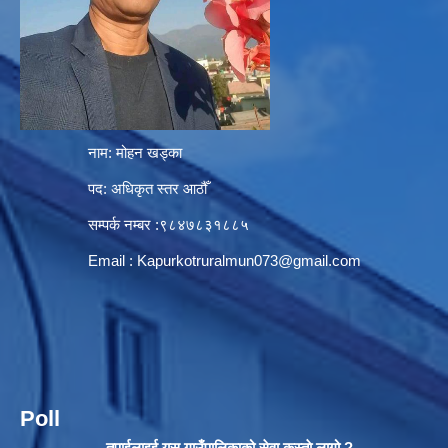
नाम: मोहन खड्का
पद: अधिकृत स्तर आठौँ
सम्पर्क नम्बर :९८४७८३१८८५
Email :
Kapurkotruralmun073@gmail.com
Poll
तपाईलाइई यस गाउँपालिकाको सेवा कस्ताे लागो ?