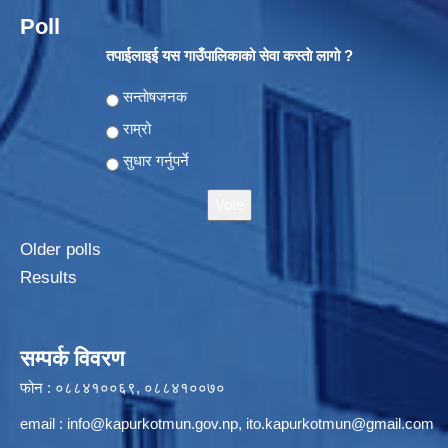
Poll
तपाईलाइई यस गाउँपालिकाको सेवा कस्ताे लागो ?
Choices
सन्ताेषजनक
राम्रो
सुधार गर्नुपर्ने
Older polls
Results
सम्पर्क विवरण
फोन : ०८८४१००६९, ०८८४१००७०
email :
info@kapurkotmun.gov.np
,
ito.kapurkotmun@gmail.com