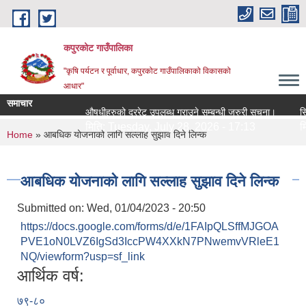
Skip to main content
कपुरकोट गाउँपालिका
"कृषि पर्यटन र पूर्वाधार, कपुरकोट गाउँपालिकाको विकासको
आधार"
समाचार
औषधीहरुको दररेट उपलब्ध गराउने सम्बन्धी जरुरी सूचना।
सिलबन्ध
मिति:
Tuesday, July 28, 2026 - 17:13
मिति:
You are here
Home
» आबधिक योजनाको लागि सल्लाह सुझाव दिने लिन्क
आबधिक योजनाको लागि सल्लाह सुझाव दिने लिन्क
Submitted on:
Wed, 01/04/2023 - 20:50
https://docs.google.com/forms/d/e/1FAIpQLSffMJGOA
PVE1oN0LVZ6IgSd3IccPW4XXkN7PNwemvVRleE1
NQ/viewform?usp=sf_link
आर्थिक वर्ष:
७९-८०